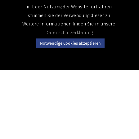
mit der Nutzung der Website fortfahren,
stimmen Sie der Verwendung dieser zu.
Weitere Informationen finden Sie in unserer
Datenschutzerklärung
.
Notwendige Cookies akzeptieren
GSF Best Practices
·
Vertriebsorganisation
12. November 2021
Wie Sie dem aktuellen Mangel an
qualifizierten Vertriebsmitarbeitern
durch Optimierung der eigenen
Vertriebsmannschaft erfolgreich