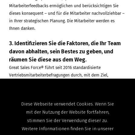
Mitarbeiterfeedbacks ermöglichen und berücksichtigen Sie
dieses konsequent – und für die Mitarbeiter nachvollziehbar –
in Ihrer strategischen Planung. Die Mitarbeiter werden es
Ihnen danken.
3. Identifizieren Sie die Faktoren, die Ihr Team
davon abhalten, sein Bestes zu geben, und
räumen Sie diese aus dem Weg.
Great Sales Force® führt seit 2016 standardisierte
Vertriebsmitarbeiterbefragungen durch, mit dem Ziel,
Unternehmen dabei zu helfen, die Produktivität ihrer
Vertriebsteams zu steigern.
Diese Webseite verwendet Cookies. Wenn Sie
Vertriebsmitarbeiter haben uns in mehr als 12.000
mit der Nutzung der Website fortfahren,
Befragungen zurückgemeldet, dass sie um durchschnittlich 44
% (!) produktiver sein könnten, wenn sie die richtigen Tools,
stimmen Sie der Verwendung dieser zu.
mehr Unterstützung, bessere Informationen etc. erhalten
Weitere Informationen finden Sie in unserer