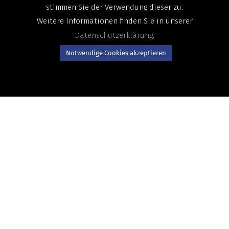
stimmen Sie der Verwendung dieser zu.
Weitere Informationen finden Sie in unserer
Datenschutzerklärung
.
Notwendige Cookies akzeptieren
DR. REINHARD LINDNER, MBA
Geschäftsführer Reinhard Lindner Trainings- und
Managementberatungs GmbH
Kategorien:
GSF Best Practices
← Zurück zu allen Einträgen…