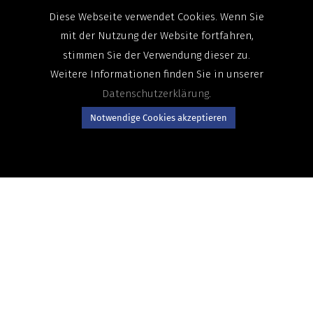
Etc.
Diese Webseite verwendet Cookies. Wenn Sie
mit der Nutzung der Website fortfahren,
stimmen Sie der Verwendung dieser zu.
Weitere Informationen finden Sie in unserer
Datenschutzerklärung
.
Notwendige Cookies akzeptieren
NEHMEN SIE KONTAKT AUF
Ich möchte in einem Beratungsgespräch mehr zum
GSF® CX5 erfahren.
Ich möchte eine Offerte zum GSF® CX5 einholen.